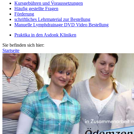
Kursgebühren und Voraussetzungen
Häufig gestellte Fragen
Förderung
schriftliches Lehrmaterial zur Bestellung
Manuelle Lymphdrainage DVD Video Bestellung
Praktika in den Asdonk Kliniken
Sie befinden sich hier:
Startseite